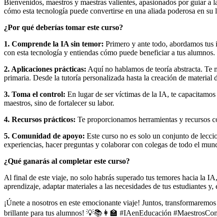
Bienvenidos, maestros y maestras valientes, apasionados por guiar a 
cómo esta tecnología puede convertirse en una aliada poderosa en su 
¿Por qué deberías tomar este curso?
1. Comprende la IA sin temor:
Primero y ante todo, abordamos tus 
con esta tecnología y entiendas cómo puede beneficiar a tus alumnos.
2. Aplicaciones prácticas:
Aquí no hablamos de teoría abstracta. Te 
primaria. Desde la tutoría personalizada hasta la creación de material 
3. Toma el control:
En lugar de ser víctimas de la IA, te capacitamos
maestros, sino de fortalecer su labor.
4. Recursos prácticos:
Te proporcionamos herramientas y recursos conc
5. Comunidad de apoyo:
Este curso no es solo un conjunto de lecc
experiencias, hacer preguntas y colaborar con colegas de todo el mun
¿Qué ganarás al completar este curso?
Al final de este viaje, no solo habrás superado tus temores hacia la I
aprendizaje, adaptar materiales a las necesidades de tus estudiantes y,
¡Únete a nosotros en este emocionante viaje! Juntos, transformaremo
brillante para tus alumnos! 💡📚👩‍🏫 #IAenEducación #MaestrosCo