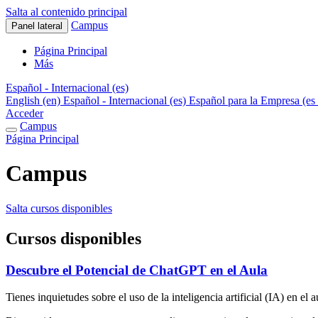
Salta al contenido principal
Campus
Panel lateral
Página Principal
Más
Español - Internacional ‎(es)‎
English ‎(en)‎
Español - Internacional ‎(es)‎
Español para la Empresa ‎(es
Acceder
Campus
Página Principal
Campus
Salta cursos disponibles
Cursos disponibles
Descubre el Potencial de ChatGPT en el Aula
Tienes inquietudes sobre el uso de la inteligencia artificial (IA) en el 