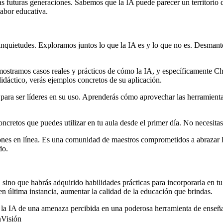
las futuras generaciones. Sabemos que la IA puede parecer un territori
labor educativa.
inquietudes. Exploramos juntos lo que la IA es y lo que no es. Desma
mostramos casos reales y prácticos de cómo la IA, y específicamente Ch
didáctico, verás ejemplos concretos de su aplicación.
 para ser líderes en su uso. Aprenderás cómo aprovechar las herramientas
retos que puedes utilizar en tu aula desde el primer día. No necesitas
iones en línea. Es una comunidad de maestros comprometidos a abrazar 
do.
A, sino que habrás adquirido habilidades prácticas para incorporarla en 
 en última instancia, aumentar la calidad de la educación que brindas.
s la IA de una amenaza percibida en una poderosa herramienta de enseñ
nVisión